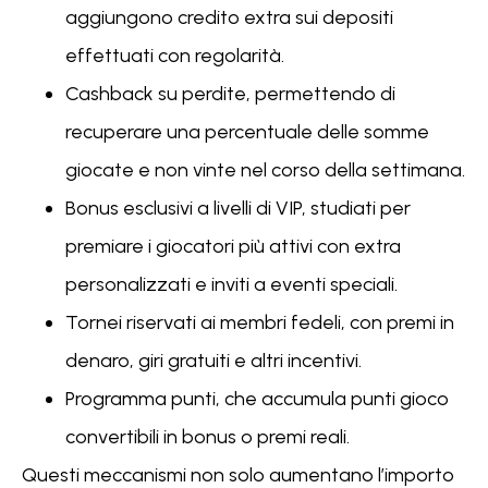
aggiungono credito extra sui depositi
effettuati con regolarità.
Cashback su perdite, permettendo di
recuperare una percentuale delle somme
giocate e non vinte nel corso della settimana.
Bonus esclusivi a livelli di VIP, studiati per
premiare i giocatori più attivi con extra
personalizzati e inviti a eventi speciali.
Tornei riservati ai membri fedeli, con premi in
denaro, giri gratuiti e altri incentivi.
Programma punti, che accumula punti gioco
convertibili in bonus o premi reali.
Questi meccanismi non solo aumentano l’importo