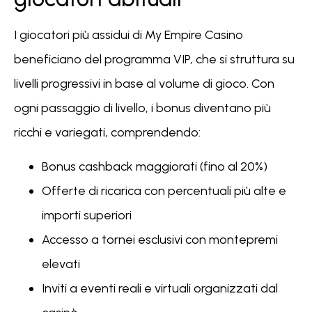
I giocatori più assidui di My Empire Casino
beneficiano del programma VIP, che si struttura su
livelli progressivi in base al volume di gioco. Con
ogni passaggio di livello, i bonus diventano più
ricchi e variegati, comprendendo:
Bonus cashback maggiorati (fino al 20%)
Offerte di ricarica con percentuali più alte e
importi superiori
Accesso a tornei esclusivi con montepremi
elevati
Inviti a eventi reali e virtuali organizzati dal