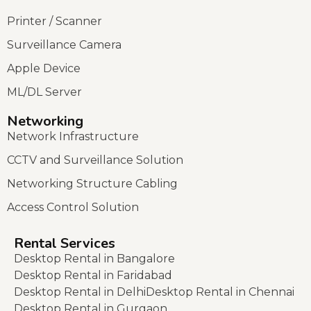
Printer / Scanner
Surveillance Camera
Apple Device
ML/DL Server
Networking
Network Infrastructure
CCTV and Surveillance Solution
Networking Structure Cabling
Access Control Solution
Rental Services
Desktop Rental in Bangalore
Desktop Rental in Faridabad
Desktop Rental in Delhi
Desktop Rental in Chennai
Desktop Rental in Gurgaon