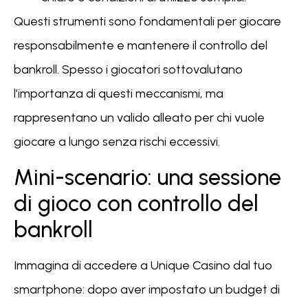
Questi strumenti sono fondamentali per giocare
responsabilmente e mantenere il controllo del
bankroll. Spesso i giocatori sottovalutano
l’importanza di questi meccanismi, ma
rappresentano un valido alleato per chi vuole
giocare a lungo senza rischi eccessivi.
Mini-scenario: una sessione
di gioco con controllo del
bankroll
Immagina di accedere a Unique Casino dal tuo
smartphone: dopo aver impostato un budget di