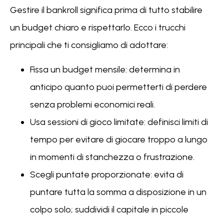
Gestire il bankroll significa prima di tutto stabilire
un budget chiaro e rispettarlo. Ecco i trucchi
principali che ti consigliamo di adottare:
Fissa un budget mensile: determina in
anticipo quanto puoi permetterti di perdere
senza problemi economici reali.
Usa sessioni di gioco limitate: definisci limiti di
tempo per evitare di giocare troppo a lungo
in momenti di stanchezza o frustrazione.
Scegli puntate proporzionate: evita di
puntare tutta la somma a disposizione in un
colpo solo; suddividi il capitale in piccole