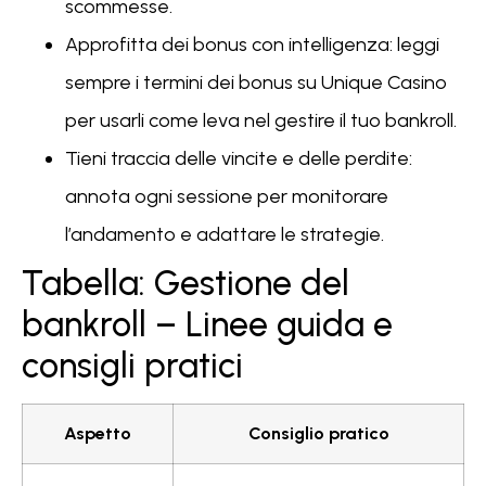
scommesse.
Approfitta dei bonus con intelligenza: leggi
sempre i termini dei bonus su Unique Casino
per usarli come leva nel gestire il tuo bankroll.
Tieni traccia delle vincite e delle perdite:
annota ogni sessione per monitorare
l’andamento e adattare le strategie.
Tabella: Gestione del
bankroll – Linee guida e
consigli pratici
Aspetto
Consiglio pratico