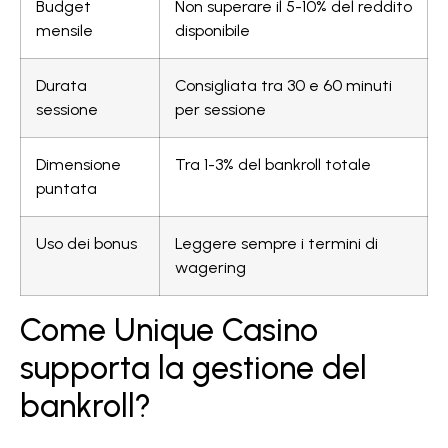
Budget
Non superare il 5-10% del reddito
mensile
disponibile
Durata
Consigliata tra 30 e 60 minuti
sessione
per sessione
Dimensione
Tra 1-3% del bankroll totale
puntata
Uso dei bonus
Leggere sempre i termini di
wagering
Come Unique Casino
supporta la gestione del
bankroll?